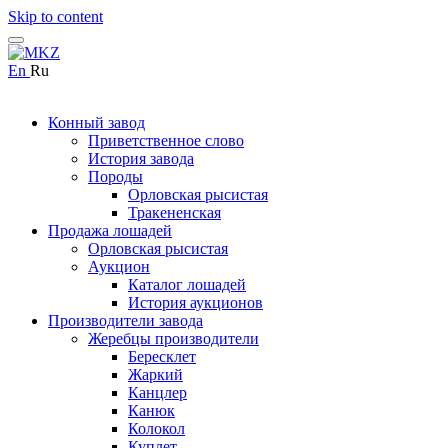
Skip to content
En
Ru
Конный завод
Приветственное слово
История завода
Породы
Орловская рысистая
Тракененская
Продажа лошадей
Орловская рысистая
Аукцион
Каталог лошадей
История аукционов
Производители завода
Жеребцы производители
Бересклет
Жаркий
Канцлер
Канюк
Колокол
Куплет