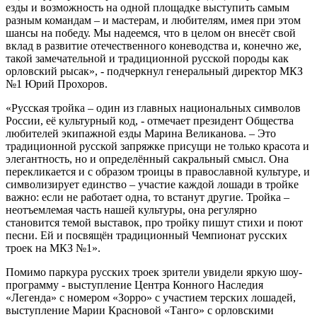
езды и возможность на одной площадке выступить самым
разным командам – и мастерам, и любителям, имея при этом
шансы на победу. Мы надеемся, что в целом он внесёт свой
вклад в развитие отечественного коневодства и, конечно же,
такой замечательной и традиционной русской породы как
орловский рысак», - подчеркнул генеральный директор МКЗ
№1 Юрий Прохоров.
«Русская тройка – один из главных национальных символов
России, её культурный код, - отмечает президент Общества
любителей экипажной езды Марина Великанова. – Это
традиционной русской запряжке присущи не только красота и
элегантность, но и определённый сакральный смысл. Она
перекликается и с образом троицы в православной культуре, и
символизирует единство – участие каждой лошади в тройке
важно: если не работает одна, то встанут другие. Тройка –
неотъемлемая часть нашей культуры, она регулярно
становится темой выставок, про тройку пишут стихи и поют
песни. Ей и посвящён традиционный Чемпионат русских
троек на МКЗ №1».
Помимо паркура русских троек зрители увидели яркую шоу-
программу - выступление Центра Конного Наследия
«Легенда» с номером «Зорро» с участием терских лошадей,
выступление Марии Красновой «Танго» с орловскими