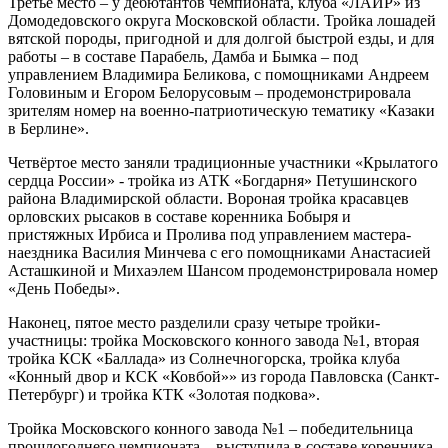
Третье место – у дебютантов чемпионата, клуба «ЛАИР» из
Домодедовского округа Московской области. Тройка лошадей
вятской породы, пригодной и для долгой быстрой езды, и для
работы – в составе Парабель, Дамба и Бымка – под
управлением Владимира Беликова, с помощниками Андреем
Головиным и Егором Белорусовым – продемонстрировала
зрителям номер на военно-патриотическую тематику «Казаки
в Берлине».
Четвёртое место заняли традиционные участники «Крылатого
сердца России» - тройка из АТК «Богдарня» Петушинского
района Владимирской области. Вороная тройка красавцев
орловских рысаков в составе коренника Бобыря и
пристяжных Ирбиса и Пролива под управлением мастера-
наездника Василия Минчева с его помощниками Анастасией
Асташкиной и Михаэлем Шансом продемонстрировала номер
«День Победы».
Наконец, пятое место разделили сразу четыре тройки-
участницы: тройка Московского конного завода №1, вторая
тройка КСК «Баллада» из Солнечногорска, тройка клуба
«Конный двор и КСК «Ковбой»» из города Павловска (Санкт-
Петербург) и тройка КТК «Золотая подкова».
Тройка Московского конного завода №1 – победительница
прошлогоднего чемпионата – выступила в составе коренника