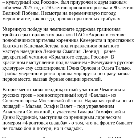
– культурный код России», был приурочен к двум важным
юбилеям 2025 года: 250-летию орловского рысака и 80-летию
Великой Победы. Несмотря на переменчивую погоду,
мероприятие, как всегда, прошло при полных трибунах.
Уверенную победу на чемпионате одержала грациозная
тройка серых орловских рысаков ПАО «Акрон» в составе
полюбившихся зрителям коренника Камериста и пристяжных
Братска и Капельмейстера, под управлением опытного
мастера-наездника Леонида Смаглия. Леонид – ранее
двукратный чемпион «Крылатого сердца России». В
красочном выступлении под названием «Жемчужина русской
культуры» ему ассистировали Юлия Орлова и Ольга Талько.
Тройка уверенно и резво прошла маршрут и по праву заняла
первое место, вызвав бурные овации зрителей.
Второе место занял неоднократный участник Чемпионата
русских троек – конноспортивный клуб «Баллада» из
Солнечногорска Московской области. Нарядная тройка пегих
лошадей – Мальва, Эльф и Валет – под управлением
Анастасии Сорокиной, с участием Тамары Тимофеевой и
Дины Кудриной, выступила со зрелищным лирическим
номером «Фронтовая свадьба» - о том, что на фронте бывают
не только бои и потери, но и свадьбы.