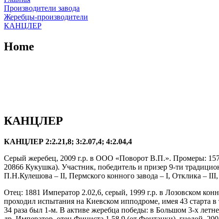
Производители завода
Жеребцы-производители
КАНЦЛЕР
Home
КАНЦЛЕР
КАНЦЛЕР 2:2.21,8; 3:2.07,4; 4:2.04,4
Серый жеребец, 2009 г.р. в ООО «Поворот В.П.». Промеры: 157
20866 Кукушка). Участник, победитель и призер 9-ти традицион
П.Н.Кулешова – II, Пермского конного завода – I, Отклика – III, 
Отец: 1881 Император 2.02,6, серый, 1999 г.р. в Лозовском ко
проходил испытания на Киевском ипподроме, имея 43 старта в
34 раза был 1-м. В активе жеребца победы: в Большом 3-х летн
др. Император, отец Финиста 1.58,9 (от Фонтанки), гнедой, 2008