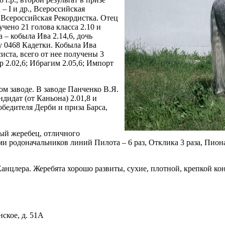
 – I и др., Всероссийская
., Всероссийская Рекордистка. Отец
учено 21 голова класса 2.10 и
а – кобыла Ива 2.14,6, дочь
у 0468 Кадетки. Кобыла Ива
иста, всего от нее получены 3
ор 2.02,6; Ибрагим 2.05,6; Импорт
ном заводе. В заводе Панченко В.Я.
ндидат (от Каньона) 2.01,8 и
обедителя Дерби и приза Барса,
ый жеребец, отличного
 родоначальников линий Пилота – 6 раз, Отклика 3 раза, Пиона
Канцлера. Жеребята хорошо развиты, сухие, плотной, крепкой ко
ское, д. 51А