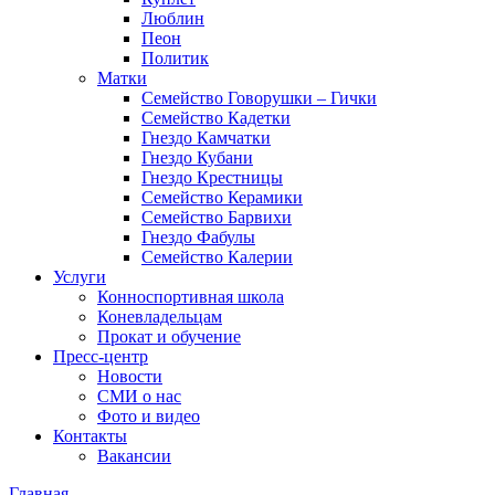
Люблин
Пеон
Политик
Матки
Семейство Говорушки – Гички
Семейство Кадетки
Гнездо Камчатки
Гнездо Кубани
Гнездо Крестницы
Семейство Керамики
Семейство Барвихи
Гнездо Фабулы
Семейство Калерии
Услуги
Конноспортивная школа
Коневладельцам
Прокат и обучение
Пресс-центр
Новости
СМИ о нас
Фото и видео
Контакты
Вакансии
Главная