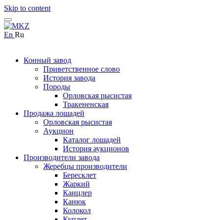
Skip to content
En
Ru
Конный завод
Приветственное слово
История завода
Породы
Орловская рысистая
Тракененская
Продажа лошадей
Орловская рысистая
Аукцион
Каталог лошадей
История аукционов
Производители завода
Жеребцы производители
Бересклет
Жаркий
Канцлер
Канюк
Колокол
Куплет