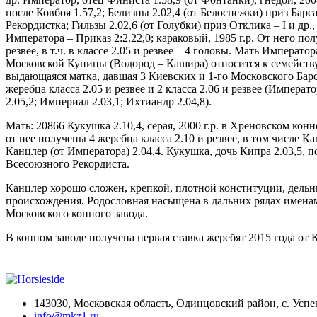
после Ковбоя 1.57,2; Белизны 2.02,4 (от Белоснежки) приз Барса
Рекордистка; Гильзы 2.02,6 (от Голубки) приз Отклика – I и др
Императора – Приказ 2:2.22,0; караковый, 1985 г.р. От него пол
резвее, в т.ч. в классе 2.05 и резвее – 4 головы. Мать Император
Московской Куницы (Водород – Кашира) относится к семейств
выдающаяся матка, давшая 3 Киевских и 1-го Московского Барс
жеребца класса 2.05 и резвее и 2 класса 2.06 и резвее (Императ
2.05,2; Империал 2.03,1; Ихтиандр 2.04,8).
Мать: 20866 Кукушка 2.10,4, серая, 2000 г.р. в Хреновском кон
от нее получены 4 жеребца класса 2.10 и резвее, в том числе Ка
Канцлер (от Императора) 2.04,4. Кукушка, дочь Кипра 2.03,5, п
Всесоюзного Рекордиста.
Канцлер хорошо сложен, крепкой, плотной конституции, дельн
происхождения. Родословная насыщена в дальних рядах именами
Московского конного завода.
В конном заводе получена первая ставка жеребят 2015 года от 
143030, Московская область, Одинцовский район, с. Успен
info@mkz1.ru