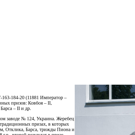
-163-184-20 (11881 Император –
ных призов: Ковбоя – II,
Барса – II и др.
нном заводе № 124, Украина. Жеребец
 традиционных призах, в которых
ем, Отклика, Барса, трижды Пиона и
 г.р., второй результат в призе