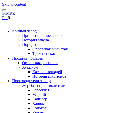
Skip to content
En
Ru
Конный завод
Приветственное слово
История завода
Породы
Орловская рысистая
Тракененская
Продажа лошадей
Орловская рысистая
Аукцион
Каталог лошадей
История аукционов
Производители завода
Жеребцы производители
Бересклет
Жаркий
Канцлер
Канюк
Колокол
Куплет