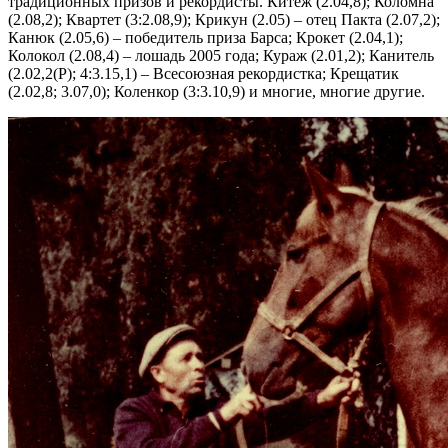
традиционных призов и рекордисты. Китеж (2.04,8); Коломна
(2.08,2); Квартет (3:2.08,9); Крикун (2.05) – отец Пакта (2.07,2);
Канюк (2.05,6) – победитель приза Барса; Крокет (2.04,1);
Колокол (2.08,4) – лошадь 2005 года; Кураж (2.01,2); Канитель
(2.02,2(Р); 4:3.15,1) – Всесоюзная рекордистка; Крещатик
(2.02,8; 3.07,0); Коленкор (3:3.10,9) и многие, многие другие.