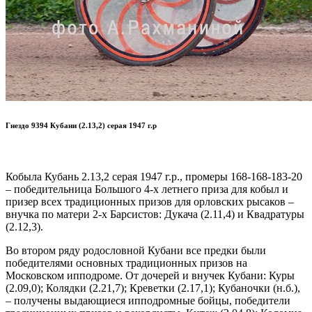
Гнездо 9394 Кубани (2.13,2) серая 1947 г.р
Кобыла Кубань 2.13,2 серая 1947 г.р., промеры 168-168-183-20
– победительница Большого 4-х летнего приза для кобыл и
призер всех традиционных призов для орловских рысаков –
внучка по матери 2-х Барсистов: Дукача (2.11,4) и Квадратуры
(2.12,3).
Во втором ряду родословной Кубани все предки были
победителями основных традиционных призов на
Московском ипподроме. От дочерей и внучек Кубани: Куры
(2.09,0); Колядки (2.21,7); Креветки (2.17,1); Кубаночки (н.б.),
– получены выдающиеся ипподромные бойцы, победители