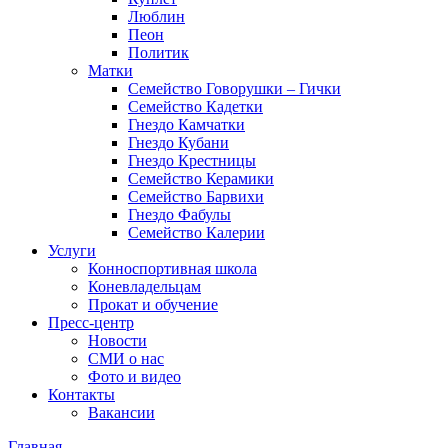
Люблин
Пеон
Политик
Матки
Семейство Говорушки – Гички
Семейство Кадетки
Гнездо Камчатки
Гнездо Кубани
Гнездо Крестницы
Семейство Керамики
Семейство Барвихи
Гнездо Фабулы
Семейство Калерии
Услуги
Конноспортивная школа
Коневладельцам
Прокат и обучение
Пресс-центр
Новости
СМИ о нас
Фото и видео
Контакты
Вакансии
Главная