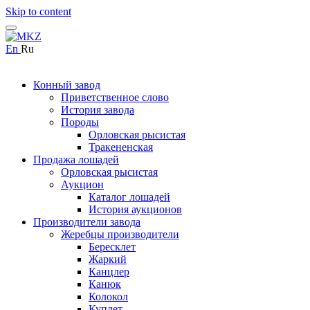
Skip to content
En
Ru
Конный завод
Приветственное слово
История завода
Породы
Орловская рысистая
Тракененская
Продажа лошадей
Орловская рысистая
Аукцион
Каталог лошадей
История аукционов
Производители завода
Жеребцы производители
Бересклет
Жаркий
Канцлер
Канюк
Колокол
Куплет