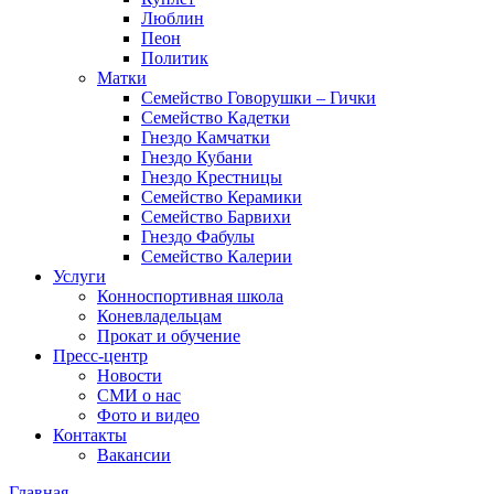
Люблин
Пеон
Политик
Матки
Семейство Говорушки – Гички
Семейство Кадетки
Гнездо Камчатки
Гнездо Кубани
Гнездо Крестницы
Семейство Керамики
Семейство Барвихи
Гнездо Фабулы
Семейство Калерии
Услуги
Конноспортивная школа
Коневладельцам
Прокат и обучение
Пресс-центр
Новости
СМИ о нас
Фото и видео
Контакты
Вакансии
Главная