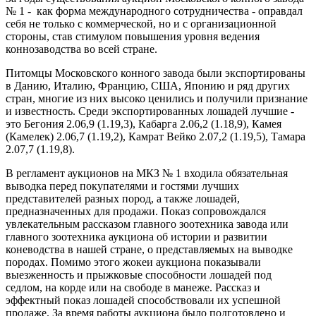
№ 1 - как форма международного сотрудничества - оправдал
себя не только с коммерческой, но и с организационной
стороны, став стимулом повышения уровня ведения
коннозаводства во всей стране.
Питомцы Московского конного завода были экспортированы
в Данию, Италию, Францию, США, Японию и ряд других
стран, многие из них высоко ценились и получили признание
и известность. Среди экспортированных лошадей лучшие -
это Бегония 2.06,9 (1.19,3), Кабарга 2.06,2 (1.18,9), Камея
(Камелек) 2.06,7 (1.19,2), Камрат Вейко 2.07,2 (1.19,5), Тамара
2.07,7 (1.19,8).
В регламент аукционов на МКЗ № 1 входила обязательная
выводка перед покупателями и гостями лучших
представителей разных пород, а также лошадей,
предназначенных для продажи. Показ сопровождался
увлекательным рассказом главного зоотехника завода или
главного зоотехника аукциона об истории и развитии
коневодства в нашей стране, о представляемых на выводке
породах. Помимо этого жокеи аукциона показывали
выезженность и прыжковые способности лошадей под
седлом, на корде или на свободе в манеже. Рассказ и
эффектный показ лошадей способствовали их успешной
продаже. За время работы аукциона было подготовлено и