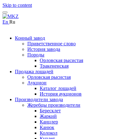
Skip to content
En
Ru
Конный завод
Приветственное слово
История завода
Породы
Орловская рысистая
Тракененская
Продажа лошадей
Орловская рысистая
Аукцион
Каталог лошадей
История аукционов
Производители завода
Жеребцы производители
Бересклет
Жаркий
Канцлер
Канюк
Колокол
Куплет