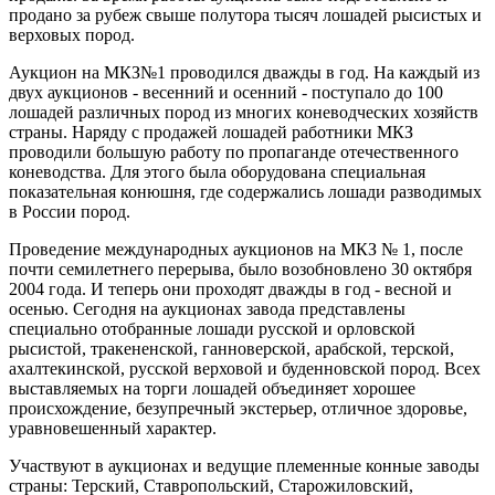
продано за рубеж свыше полутора тысяч лошадей рысистых и
верховых пород.
Аукцион на МКЗ№1 проводился дважды в год. На каждый из
двух аукционов - весенний и осенний - поступало до 100
лошадей различных пород из многих коневодческих хозяйств
страны. Наряду с продажей лошадей работники МКЗ
проводили большую работу по пропаганде отечественного
коневодства. Для этого была оборудована специальная
показательная конюшня, где содержались лошади разводимых
в России пород.
Проведение международных аукционов на МКЗ № 1, после
почти семилетнего перерыва, было возобновлено 30 октября
2004 года. И теперь они проходят дважды в год - весной и
осенью. Сегодня на аукционах завода представлены
специально отобранные лошади русской и орловской
рысистой, тракененской, ганноверской, арабской, терской,
ахалтекинской, русской верховой и буденновской пород. Всех
выставляемых на торги лошадей объединяет хорошее
происхождение, безупречный экстерьер, отличное здоровье,
уравновешенный характер.
Участвуют в аукционах и ведущие племенные конные заводы
страны: Терский, Ставропольский, Старожиловский,