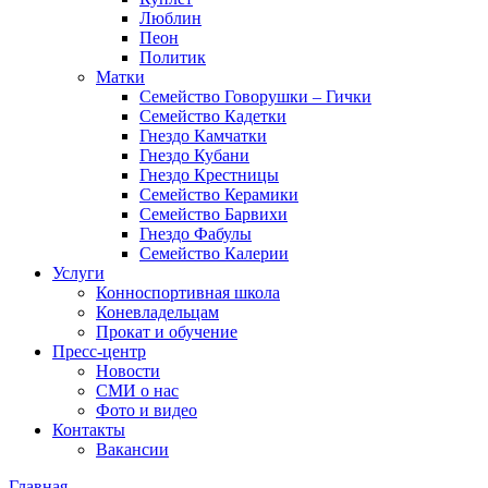
Люблин
Пеон
Политик
Матки
Семейство Говорушки – Гички
Семейство Кадетки
Гнездо Камчатки
Гнездо Кубани
Гнездо Крестницы
Семейство Керамики
Семейство Барвихи
Гнездо Фабулы
Семейство Калерии
Услуги
Конноспортивная школа
Коневладельцам
Прокат и обучение
Пресс-центр
Новости
СМИ о нас
Фото и видео
Контакты
Вакансии
Главная