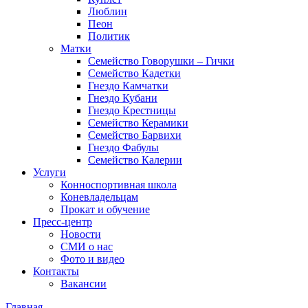
Люблин
Пеон
Политик
Матки
Семейство Говорушки – Гички
Семейство Кадетки
Гнездо Камчатки
Гнездо Кубани
Гнездо Крестницы
Семейство Керамики
Семейство Барвихи
Гнездо Фабулы
Семейство Калерии
Услуги
Конноспортивная школа
Коневладельцам
Прокат и обучение
Пресс-центр
Новости
СМИ о нас
Фото и видео
Контакты
Вакансии
Главная