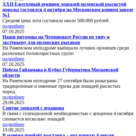
XXII Ежегодный аукцион лошадей орловской рысистой
породы состоялся 4 октября на Московском конном заводе
№1
Средняя цена лота составила около 500.000 рублей
подробнее
07.10.2025
Наши питомцы на Чемпионате России по типу и
экстерьеру для орловских рысаков
На Раменском ипподроме выбирали лучших орловцев среди
различных половозрастных групп
подробнее
07.10.2025
Победа Гайдамака в Кубке Губернатора Московской
области
На Раменском ипподроме 27 сентября были разыграны
традиционные и именные призы для лошадей рысистых
пород.
подробнее
29.09.2025
Снятие лошадей с аукциона
В связи с селекционной необходимостью с аукциона 4 октября
снимается несколько лошадей
подробнее
19.09.2025
В манеже пройдёт выставка – арт-паркур Алексея