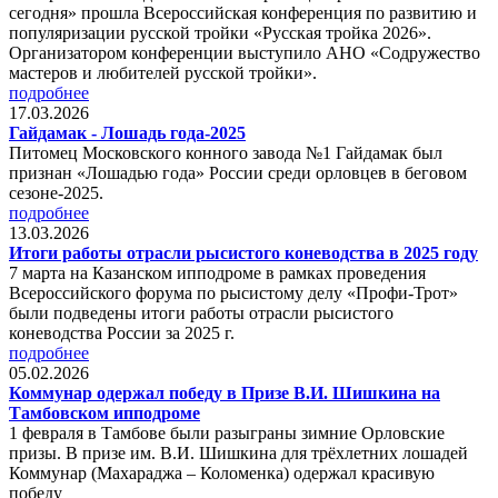
сегодня» прошла Всероссийская конференция по развитию и
популяризации русской тройки «Русская тройка 2026».
Организатором конференции выступило АНО «Содружество
мастеров и любителей русской тройки».
подробнее
17.03.2026
Гайдамак - Лошадь года-2025
Питомец Московского конного завода №1 Гайдамак был
признан «Лошадью года» России среди орловцев в беговом
сезоне-2025.
подробнее
13.03.2026
Итоги работы отрасли рысистого коневодства в 2025 году
7 марта на Казанском ипподроме в рамках проведения
Всероссийского форума по рысистому делу «Профи-Трот»
были подведены итоги работы отрасли рысистого
коневодства России за 2025 г.
подробнее
05.02.2026
Коммунар одержал победу в Призе В.И. Шишкина на
Тамбовском ипподроме
1 февраля в Тамбове были разыграны зимние Орловские
призы. В призе им. В.И. Шишкина для трёхлетних лошадей
Коммунар (Махараджа – Коломенка) одержал красивую
победу