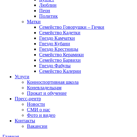
Люблин
Пеон
Политик
Матки
Семейство Говорушки – Гички
Семейство Кадетки
Гнездо Камчатки
Гнездо Кубани
Гнездо Крестницы
Семейство Керамики
Семейство Барвихи
Гнездо Фабулы
Семейство Калерии
Услуги
Конноспортивная школа
Коневладельцам
Прокат и обучение
Пресс-центр
Новости
СМИ о нас
Фото и видео
Контакты
Вакансии
Главная