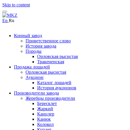
Skip to content
En
Ru
Конный завод
Приветственное слово
История завода
Породы
Орловская рысистая
Тракененская
Продажа лошадей
Орловская рысистая
Аукцион
Каталог лошадей
История аукционов
Производители завода
Жеребцы производители
Бересклет
Жаркий
Канцлер
Канюк
Колокол
Куплет