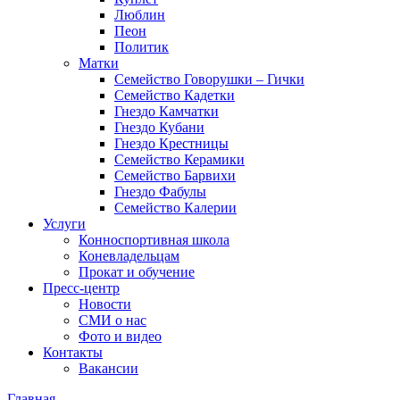
Люблин
Пеон
Политик
Матки
Семейство Говорушки – Гички
Семейство Кадетки
Гнездо Камчатки
Гнездо Кубани
Гнездо Крестницы
Семейство Керамики
Семейство Барвихи
Гнездо Фабулы
Семейство Калерии
Услуги
Конноспортивная школа
Коневладельцам
Прокат и обучение
Пресс-центр
Новости
СМИ о нас
Фото и видео
Контакты
Вакансии
Главная