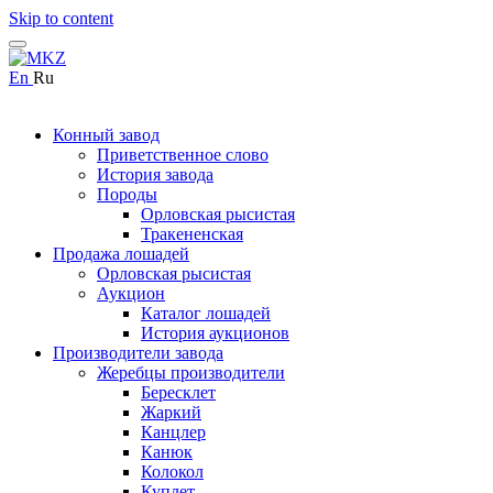
Skip to content
En
Ru
Конный завод
Приветственное слово
История завода
Породы
Орловская рысистая
Тракененская
Продажа лошадей
Орловская рысистая
Аукцион
Каталог лошадей
История аукционов
Производители завода
Жеребцы производители
Бересклет
Жаркий
Канцлер
Канюк
Колокол
Куплет