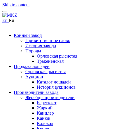
Skip to content
En
Ru
Конный завод
Приветственное слово
История завода
Породы
Орловская рысистая
Тракененская
Продажа лошадей
Орловская рысистая
Аукцион
Каталог лошадей
История аукционов
Производители завода
Жеребцы производители
Бересклет
Жаркий
Канцлер
Канюк
Колокол
Куплет