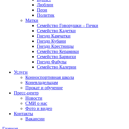
Люблин
Пеон
Политик
Матки
Семейство Говорушки – Гички
Семейство Кадетки
Гнездо Камчатки
Гнездо Кубани
Гнездо Крестницы
Семейство Керамики
Семейство Барвихи
Гнездо Фабулы
Семейство Калерии
Услуги
Конноспортивная школа
Коневладельцам
Прокат и обучение
Пресс-центр
Новости
СМИ о нас
Фото и видео
Контакты
Вакансии
Главная