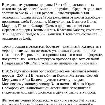
В результате аукциона проданы 18 из 46 представленных
лотов на сумму более 9 миллионов рублей. Средняя цена лота
составила около 500.000 рублей. Лоты аукциона были
молодыми лошадьми 2024 года рождения от шести жеребцов-
производителей: Гороскопа, Манускрипта, Ценного Приза,
Марлона, Пазла и Факира. Самым дорогим лотом стал
жеребец Концерн (Ценный Приз- Красотка Кабарэ) семейство
0468 Кадетки, гнездо 6176 Камчатки. Стоимость составила 1.1
миллиона рублей.
Торги прошли в открытом формате – уже пятый год посетить
мероприятие смогли не только участники торгов, но и все
желающие. Впервые торги прошли также и в онлайн формате,
покупатель из Санкт-Петербурга приобрёл два лота онлайн!
Поздравляем МКЗ №1 с успешным внедрением инноваций!
В 2025 году любители орловских рысаков отмечают юбилей
породы - 250 лет! В честь юбилея Ксения Матвеева, Сергей
Меркулов и Айса Базиев вручили памятную медаль
Московскому конному заводу №1 и памятный знак Юрию
Прохорову от Национальной ассоциации заводчиков и
владельцев лошадей орловской и других рысистых пород.
Желаем питомцам Московского конного завода №1 новых
достижений на ипподромных дорожках, в спортивной и