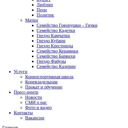
Люблин
Пеон
Политик
Матки
Семейство Говорушки – Гички
Семейство Кадетки
Гнездо Камчатки
Гнездо Кубани
Гнездо Крестницы
Семейство Керамики
Семейство Барвихи
Гнездо Фабулы
Семейство Калерии
Услуги
Конноспортивная школа
Коневладельцам
Прокат и обучение
Пресс-центр
Новости
СМИ о нас
Фото и видео
Контакты
Вакансии
Главная