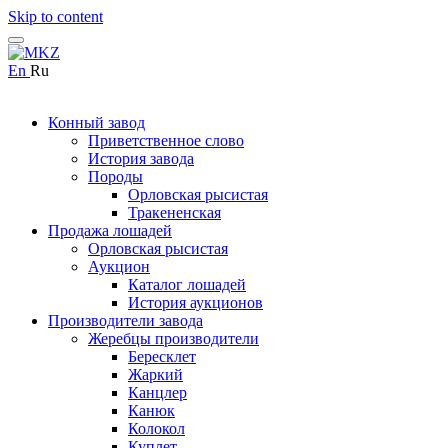
Skip to content
En
Ru
Конный завод
Приветственное слово
История завода
Породы
Орловская рысистая
Тракененская
Продажа лошадей
Орловская рысистая
Аукцион
Каталог лошадей
История аукционов
Производители завода
Жеребцы производители
Бересклет
Жаркий
Канцлер
Канюк
Колокол
Куплет